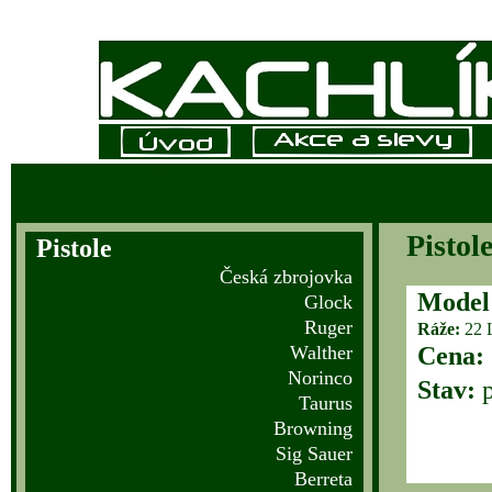
Pistol
Pistole
Česká zbrojovka
Model
Glock
Ruger
Ráže:
22 
Walther
Cena:
Norinco
Stav:
p
Taurus
Browning
Sig Sauer
Berreta