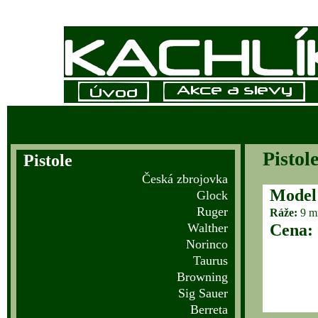
Pistole
Pistole
Česká zbrojovka
Model
Glock
Ruger
Ráže:
9 m
Walther
Cena:
Norinco
Taurus
Browning
Sig Sauer
Berreta