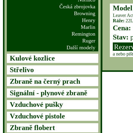
Česká zbrojovka
Model
Browning
Leaver Ac
Henry
Ráže:
22
Marlin
Cena:
Remington
Stav:
p
Ruger
Rezer
Další modely
a nebo piš
Kulové kozlice
Střelivo
Zbraně na černý prach
Signální - plynové zbraně
Vzduchové pušky
Vzduchové pistole
Zbraně flobert