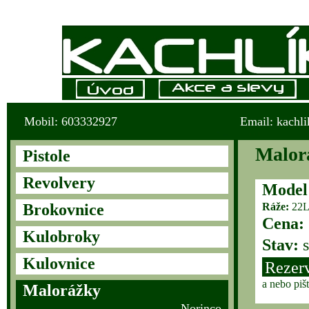
Mobil: 603332927
Email: kachl
Malorá
Pistole
Revolvery
Model
Brokovnice
Ráže:
22
Cena:
Kulobroky
Stav:
s
Kulovnice
Rezer
a nebo piš
Malorážky
Norinco