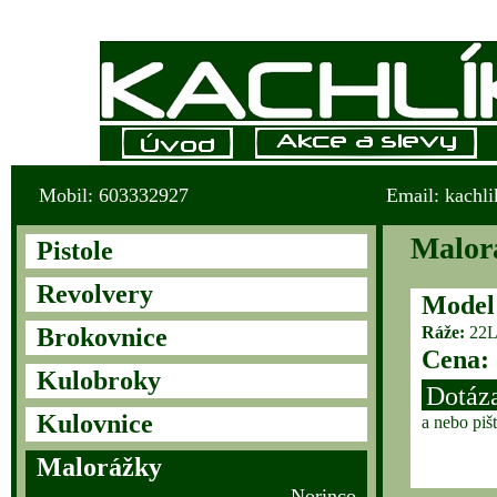
Mobil: 603332927
Email: kachl
Malorá
Pistole
Revolvery
Model
Brokovnice
Ráže:
22
Cena:
Kulobroky
Dotáza
Kulovnice
a nebo piš
Malorážky
Norinco