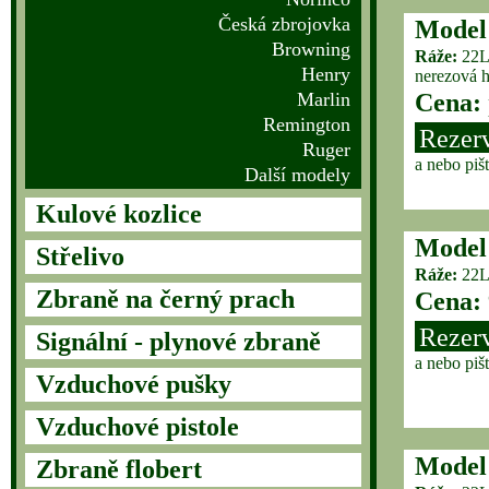
Česká zbrojovka
Model
Browning
Ráže:
22
Henry
nerezová h
Marlin
Cena:
Remington
Rezer
Ruger
a nebo piš
Další modely
Kulové kozlice
Model
Střelivo
Ráže:
22
Zbraně na černý prach
Cena:
Rezer
Signální - plynové zbraně
a nebo piš
Vzduchové pušky
Vzduchové pistole
Model
Zbraně flobert