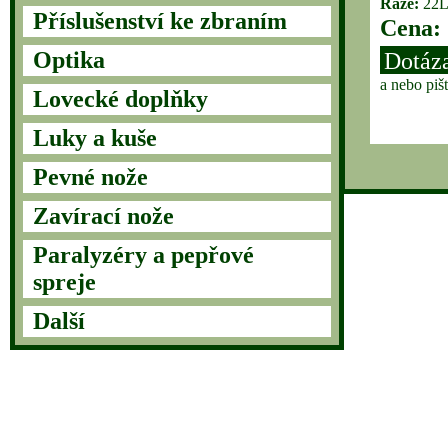
Ráže:
22
Příslušenství ke zbraním
Cena:
Optika
Dotáza
a nebo piš
Lovecké doplňky
Luky a kuše
Pevné nože
Zavírací nože
Paralyzéry a pepřové
spreje
Další