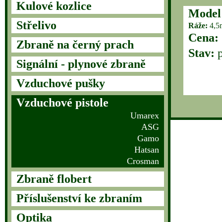
Kulové kozlice
Model
Střelivo
Ráže:
4,5
Cena:
Zbraně na černý prach
Stav:
p
Signální - plynové zbraně
Vzduchové pušky
Vzduchové pistole
Umarex
ASG
Gamo
Hatsan
Crosman
Zbraně flobert
Příslušenství ke zbraním
Optika