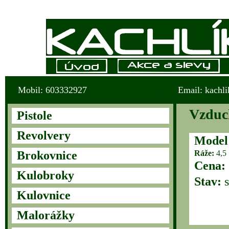
Mobil: 603332927
Email: kachl
Vzduch
Pistole
Revolvery
Model
Brokovnice
Ráže:
4,5
Cena:
Kulobroky
Stav:
s
Kulovnice
Malorážky