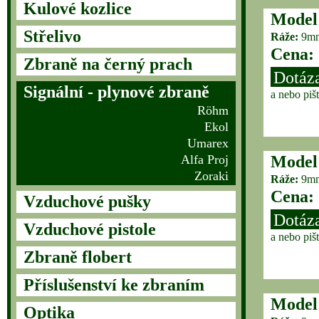
Kulové kozlice
Model
Střelivo
Ráže:
9mm
Cena:
Zbraně na černý prach
Dotáza
Signální - plynové zbraně
a nebo piš
Röhm
Ekol
Umarex
Alfa Proj
Model
Zoraki
Ráže:
9mm
Cena:
Vzduchové pušky
Dotáza
Vzduchové pistole
a nebo piš
Zbraně flobert
Příslušenství ke zbraním
Model
Optika