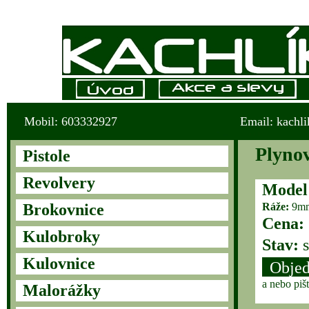
Mobil: 603332927
Email: kachl
Plyno
Pistole
Revolvery
Model
Brokovnice
Ráže:
9mm
Cena:
Kulobroky
Stav:
s
Kulovnice
Objed
a nebo piš
Malorážky