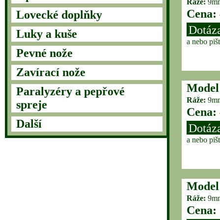
Ráže:
9mm
Cena:
Lovecké doplňky
Dotáza
Luky a kuše
a nebo piš
Pevné nože
Zavírací nože
Model
Paralyzéry a pepřové
Ráže:
9mm
spreje
Cena:
Další
Dotáza
a nebo piš
Model
Ráže:
9mm
Cena: