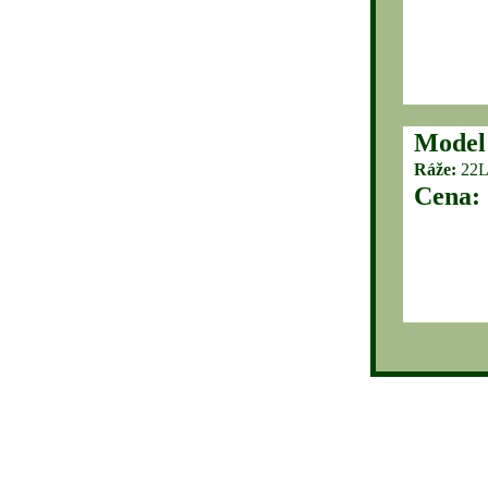
Model
Ráže:
22
Cena: