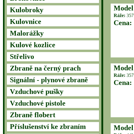
Model
Kulobroky
Ráže:
357
Kulovnice
Cena:
Malorážky
Kulové kozlice
Střelivo
Model
Zbraně na černý prach
Ráže:
357
Signální - plynové zbraně
Cena:
Vzduchové pušky
Vzduchové pistole
Zbraně flobert
Příslušenství ke zbraním
Model