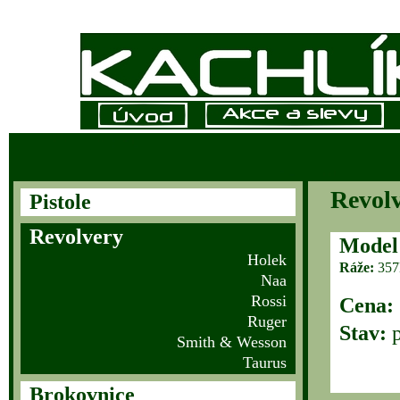
Revolv
Pistole
Revolvery
Model
Holek
Ráže:
357
Naa
Rossi
Cena:
Ruger
Stav:
p
Smith & Wesson
Taurus
Brokovnice