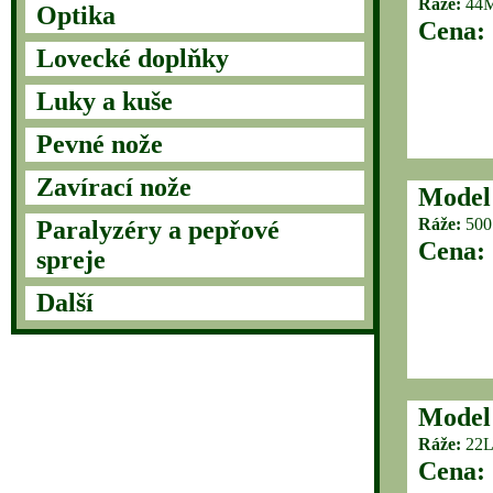
Ráže:
44M
Optika
Cena:
Lovecké doplňky
Luky a kuše
Pevné nože
Zavírací nože
Model
Ráže:
50
Paralyzéry a pepřové
Cena:
spreje
Další
Model
Ráže:
22
Cena: