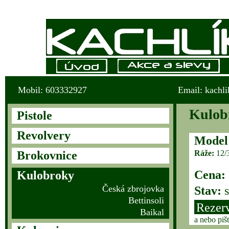
Mobil: 603332927
Email: kachl
Kulobr
Pistole
Revolvery
Model
Brokovnice
Ráže:
12/3
Cena:
Kulobroky
Česká zbrojovka
Stav:
s
Bettinsoli
Rezer
Baikal
a nebo piš