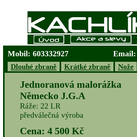
Mobil: 603332927
Email:
Dlouhé zbraně
Krátké zbraně
Nože
Jednoranová malorážka
Německo J.G.A
Ráže: 22 LR
předválečná výroba
Cena: 4 500 Kč