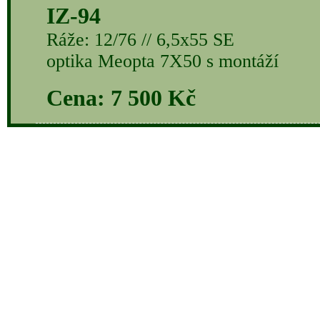
IZ-94
Ráže: 12/76 // 6,5x55 SE
optika Meopta 7X50 s montáží
Cena: 7 500 Kč