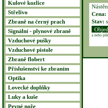
Kulové kozlice
Nástěn
Střelivo
Cena:
Stav:
s
Zbraně na černý prach
Objed
Signální - plynové zbraně
a nebo piš
Vzduchové pušky
Vzduchové pistole
Zbraně flobert
Příslušenství ke zbraním
Optika
Lovecké doplňky
Luky a kuše
Pevné nože