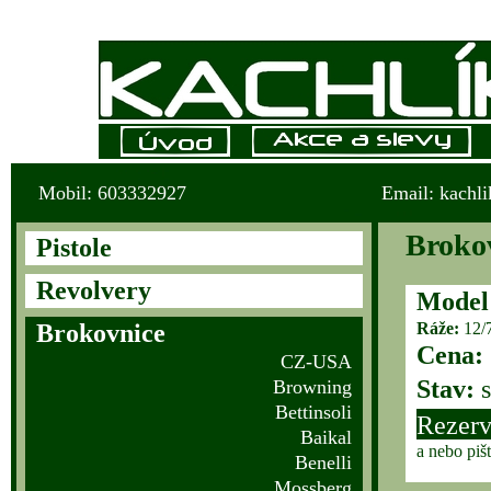
Mobil: 603332927
Email: kachl
Broko
Pistole
Revolvery
Model
Brokovnice
Ráže:
12/
Cena:
CZ-USA
Stav:
s
Browning
Bettinsoli
Rezerv
Baikal
a nebo piš
Benelli
Mossberg