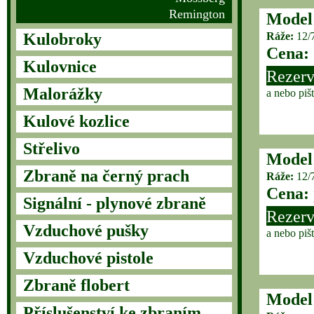
Remington
Model
Kulobroky
Ráže:
12/
Cena:
Kulovnice
Rezerv
Malorážky
a nebo piš
Kulové kozlice
Střelivo
Model
Zbraně na černý prach
Ráže:
12/
Cena:
Signální - plynové zbraně
Rezerv
Vzduchové pušky
a nebo piš
Vzduchové pistole
Zbraně flobert
Model
Příslušenství ke zbraním