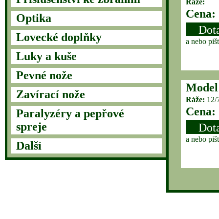
Ráže:
Cena:
Optika
Dot
Lovecké doplňky
a nebo piš
Luky a kuše
Pevné nože
Model
Zavírací nože
Ráže:
12/
Cena:
Paralyzéry a pepřové
spreje
Dot
a nebo piš
Další